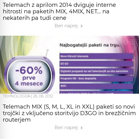
Telemach z aprilom 2014 dviguje interne
hitrosti na paketih MIX, 4MIX, NET… na
nekaterih pa tudi cene
Beri naprej
TEHNOLOGIJA
|
26. 06. 2012
Telemach MIX (S, M, L, XL in XXL) paketi so novi
trojčki z vključeno storitvijo D3GO in brezžičnim
routerjem
Beri naprej