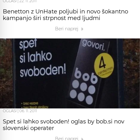
OGLASI
|
22. 11. 2011
Benetton z UnHate poljubi in novo šokantno
kampanjo širi strpnost med ljudmi
Beri naprej
OGLASI
|
06. 11. 2011
Spet si lahko svoboden! oglas by bob.si nov
slovenski operater
Beri naprej