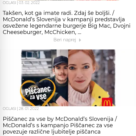
OGLASI
|
03. 02. 2022
Takšen, kot ga imate radi. Zdaj še boljši. /
McDonald’s Slovenija v kampanji predstavlja
osvežene legendarne burgerje Big Mac, Dvojni
Cheeseburger, McChicken, …
Beri naprej
OGLASI
|
28. 01. 2022
Piščanec za vse by McDonald’s Slovenija /
McDonald’s s kampanjo Piščanec za vse
povezuje različne ljubitelje piščanca