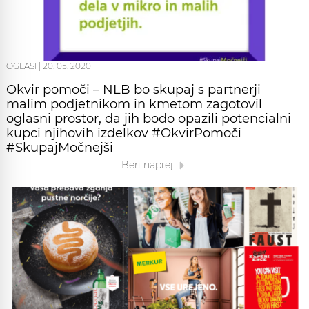
OGLASI
|
20. 05. 2020
Okvir pomoči – NLB bo skupaj s partnerji
malim podjetnikom in kmetom zagotovil
oglasni prostor, da jih bodo opazili potencialni
kupci njihovih izdelkov #OkvirPomoči
#SkupajMočnejši
Beri naprej