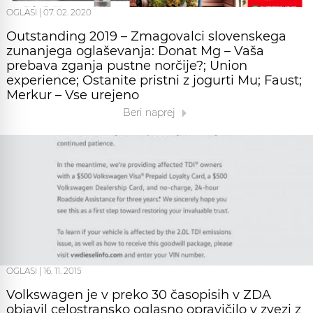
OGLASI
|
07. 02. 2020
Outstanding 2019 – Zmagovalci slovenskega
zunanjega oglaševanja: Donat Mg – Vaša
prebava zganja pustne norčije?; Union
experience; Ostanite pristni z jogurti Mu; Faust;
Merkur – Vse urejeno
Beri naprej
OGLASI
|
16. 11. 2015
Volkswagen je v preko 30 časopisih v ZDA
objavil celostransko oglasno opravičilo v zvezi z