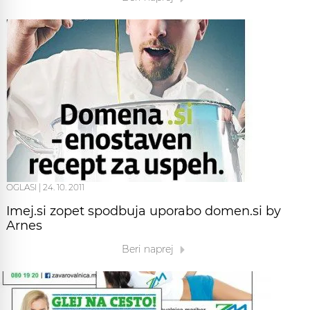
OGLASI
|
24. 10. 2011
Imej.si zopet spodbuja uporabo domen.si by
Arnes
Beri naprej