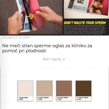
OGLASI
|
21. 12. 2010
Ne meči stran sperme-oglas za kliniko za
pomoč pri plodnosti
Beri naprej