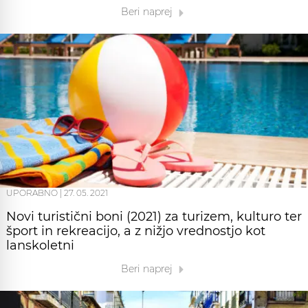
Beri naprej
UPORABNO
|
27. 05. 2021
Novi turistični boni (2021) za turizem, kulturo ter
šport in rekreacijo, a z nižjo vrednostjo kot
lanskoletni
Beri naprej