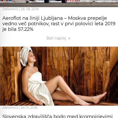
ZANIMIVO
|
28. 08. 2019
Aeroflot na liniji Ljubljana – Moskva prepelje
vedno več potnikov, rast v prvi polovici leta 2019
je bila 57.22%
Beri naprej
ZANIMIVO
|
29. 10. 2018
Slovenska zdravilišča bodo med krompirjevimi