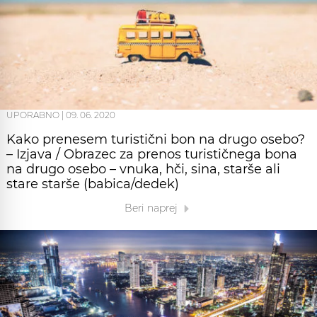
UPORABNO
|
09. 06. 2020
Kako prenesem turistični bon na drugo osebo?
– Izjava / Obrazec za prenos turističnega bona
na drugo osebo – vnuka, hči, sina, starše ali
stare starše (babica/dedek)
Beri naprej