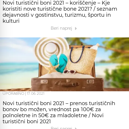
Novi turistični boni 2021 – koriščenje – Kje
koristiti nove turistične bone 2021? / seznam
dejavnosti v gostinstvu, turizmu, športu in
kulturi
Beri naprej
UPORABNO
|
17. 06. 2021
Novi turistični boni 2021 – prenos turističnih
bonov bo možen, vrednost pa 100€ za
polnoletne in 50€ za mladoletne / Novi
turistični boni 2021
Beri naprej