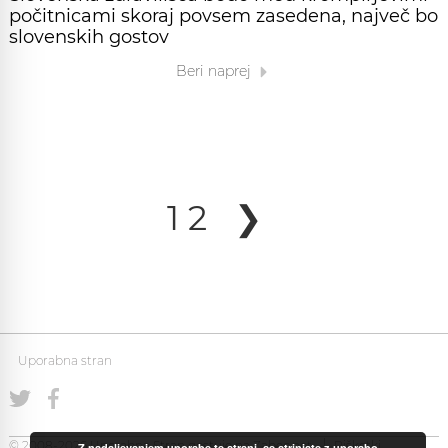
počitnicami skoraj povsem zasedena, največ bo
slovenskih gostov
Beri naprej
1
2
❯
Uporabna stran
© 2008-2026 Uporabna Stran gostuje na
Zabec.net
Piškotki
Z nadaljevanjem uporabe te strani, se strinjate z uporabo