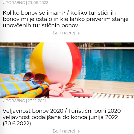
UPORABNO
|
23. 06. 2022
Koliko bonov še imam? / Koliko turističnih
bonov mi je ostalo in kje lahko preverim stanje
unovčenih turističnih bonov
Beri naprej
UPORABNO
|
27. 12. 2021
Veljavnost bonov 2020 / Turistični boni 2020
veljavnost podaljšana do konca junija 2022
(30.6.2022)
Beri naprej