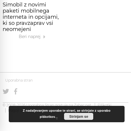
Simobil z novimi
paketi mobilnega
interneta in opcijami,
ki so pravzaprav vsi
neomejeni
Beri naprej
Uporabna stran
© 2008-2026 Uporabna Stran gostuje na
Zabec.net
Piškotki
Z nadaljevanjem uporabe te strani, se strinjate z uporabo
Pogoji uporabe
Strinjam se
piškotkov.
.