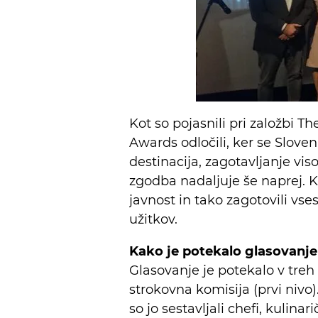
Kot so pojasnili pri založbi T
Awards odločili, ker se Slove
destinacija, zagotavljanje vis
zgodba nadaljuje še naprej. K 
javnost in tako zagotovili vs
užitkov.
Kako je potekalo glasovanje
Glasovanje je potekalo v treh ni
strokovna komisija (prvi nivo)
so jo sestavljali chefi, kulinari