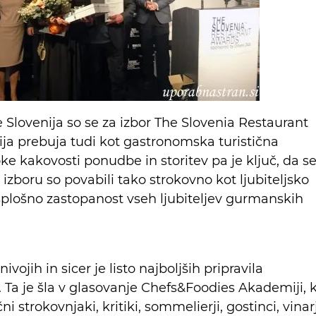
he Slovenija so se za izbor The Slovenia Restaurant
nija prebuja tudi kot gastronomska turistična
oke kakovosti ponudbe in storitev pa je ključ, da s
izboru so povabili tako strokovno kot ljubiteljsko
esplošno zastopanost vseh ljubiteljev gurmanskih
vojih in sicer je listo najboljših pripravila
. Ta je šla v glasovanje Chefs&Foodies Akademiji, k
čni strokovnjaki, kritiki, sommelierji, gostinci, vinarj