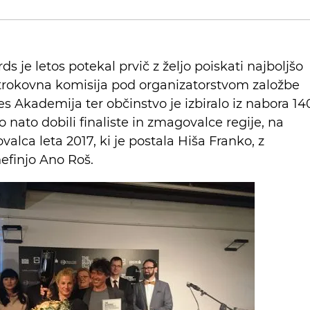
 je letos potekal prvič z željo poiskati najboljšo
 Strokovna komisija pod organizatorstvom založbe
s Akademija ter občinstvo je izbiralo iz nabora 14
 so nato dobili finaliste in zmagovalce regije, na
ca leta 2017, ki je postala Hiša Franko, z
finjo Ano Roš.