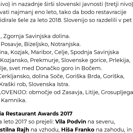
vo) in nazadnje širši slovenski javnosti (tretji nivo)
vati najmanj eno leto, tako da bodo restavracije
irale šele za leto 2018. Slovenijo so razdelili v pet
 Zgornja Savinjska dolina.
 Posavje, Bizeljsko, Notranjska.
a, Kozjak, Maribor, Celje, Spodnja Savinjska
 Kozjansko, Prekmurje, Slovenske gorice, Prlekija,
olje, svet med Donačko goro in Bočem.
Cerkljansko, dolina Soče, Goriška Brda, Goriška,
Kraški rob, Slovenska Istra.
NIJO: območje od Zasavja, Litije, Grosupljega
o Kamnika.
ia Restaurant Awards 2017
leto 2017 so prejeli:
Vila Podvin
na severu,
stilna Rajh
na vzhodu,
Hiša Franko
na zahodu, in