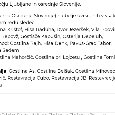
ju Ljubljane in osrednje Slovenije.
zjemo Osrednje Slovenije) najbolje uvrščenih v vsak
em redu sledeč:
ilna Krištof, Hiša Raduha, Dvor Jezeršek, Vila Podvi
a Repovž, Gostišče Kapušin, Ošterija Debeluh,
hod: Gostilna Rajh, Hiša Denk, Pavus-Grad Tabor,
ja Sedem
ilna Mahorčič, Gostilna pri Lojzetu , Gostilna Tomi
ija
: Gostilna As, Gostilna Belšak, Gostilna Mihovec
ič, Restavracija Cubo, Restavracija JB, Restavracij
a
ja Debeluh
|
Restavracija Strelec
|
The Slovenia
|
The Slovenia Restaurant