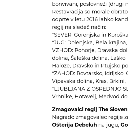
bonvivani, poslovneži (drugi ni
Restavracija so morale obrato
odprte v letu 2016 lahko kandid
regij na sledeč način:
*SEVER: Gorenjska in Koroška,
*JUG: Dolenjska, Bela krajina,
VZHOD: Pohorje, Dravska dolin
dolina, Šaleška dolina, Laško,
Haloze, Dravsko in Ptujsko p
*ZAHOD: Rovtarsko, Idrijsko, 
Vipavska dolina, Kras, Brkini, 
*LJUBLJANA Z OSREDNJO SLOVE
Vrhnike, Hotavelj, Medvod d
Zmagovalci regij The Sloven
Nagrado zmagovalec regije za 
Ošterija Debeluh
na jugu,
Go