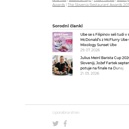
Awards
|
The Slovenia Restaurant Awards 201
Sorodni članki
Ube se s Filipinov seli tudi v
McDonald’s z McFlurry Ube 
Mixology Sunset Ube
29. 07. 2026
Julius Meinl Barista Cup 202
Sloveniji, Jožef Fartek sept
potuje na finale na Dunaj
21. 05. 2026
Uporabna stran