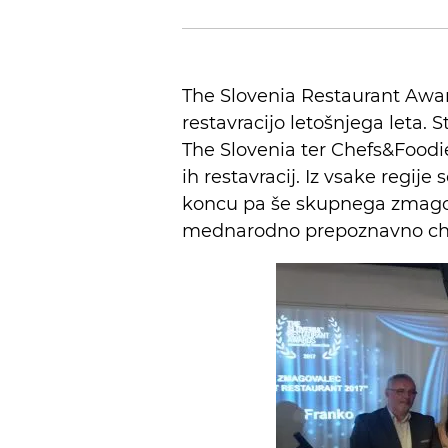
The Slovenia Restaurant Awards
restavracijo letošnjega leta.
The Slovenia ter Chefs&Foodie
ih restavracij. Iz vsake regije
koncu pa še skupnega zmagoval
mednarodno prepoznavno che