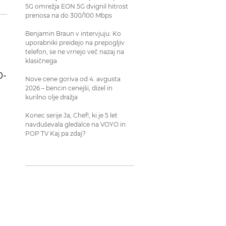
5G omrežja EON 5G dvignil hitrost
prenosa na do 300/100 Mbps
Benjamin Braun v intervjuju: Ko
uporabniki preidejo na prepogljiv
telefon, se ne vrnejo več nazaj na
klasičnega
0-
Nove cene goriva od 4. avgusta
2026 – bencin cenejši, dizel in
kurilno olje dražja
Konec serije Ja, Chef!, ki je 5 let
navduševala gledalce na VOYO in
POP TV Kaj pa zdaj?