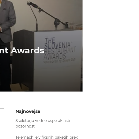
ant Awards
Najnovejše
Skeletorju vedno uspe ukrasti
pozornost
Telemach je v fiksnih paketih prek