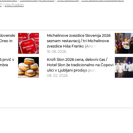
7
|
Vila Podvin
 slovenski
Michelinove zvezdice Slovenija 2026
Oreo in
seznam restavracij / tri Michelinove
zvezdice Hiša Franko (Ana Roš), dve
Michelinovi zvezdici Milka, osem pa z
16. 06. 2026
eno, saj je nova Galerija okusov
6 prvič v
Krofi Slon 2026 cena, delovni čas /
embra
Hotel Slon že tradicionalno na Čopovi
ulici v Ljubljani prodaja pustne
slonove krofe
08. 02. 2026