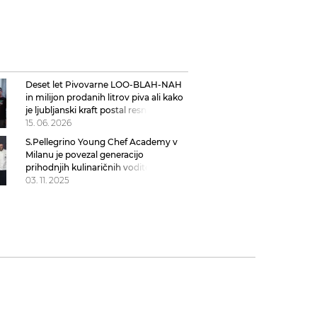
Deset let Pivovarne LOO-BLAH-NAH
in milijon prodanih litrov piva ali kako
je ljubljanski kraft postal resna
pivovarska zgodba
15. 06. 2026
S.Pellegrino Young Chef Academy v
Milanu je povezal generacijo
prihodnjih kulinaričnih voditeljev
03. 11. 2025