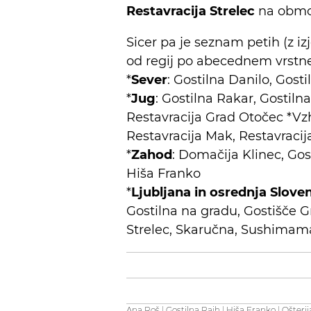
Restavracija Strelec
na območ
Sicer pa je seznam petih (z i
od regij po abecednem vrstn
*
Sever
: Gostilna Danilo, Gost
*
Jug
: Gostilna Rakar, Gostiln
Restavracija Grad Otočec *Vz
Restavracija Mak, Restavraci
*
Zahod
: Domačija Klinec, Gost
Hiša Franko
*
Ljubljana in osrednja Sloven
Gostilna na gradu, Gostišče Gr
Strelec, Skaručna, Sushimam
Ana Roš
|
Gostilna Rajh
|
Hiša Franko
|
Ošteri