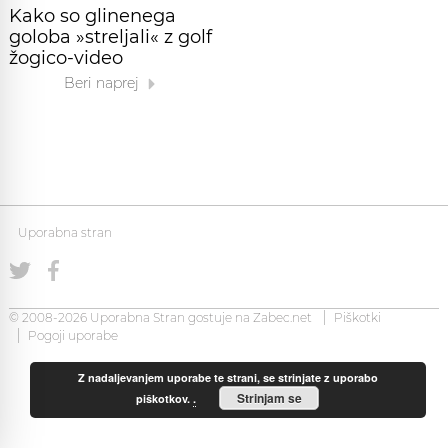
Kako so glinenega
goloba »streljali« z golf
žogico-video
Beri naprej
Uporabna stran
© 2008-2026 Uporabna Stran gostuje na
Zabec.net
Piškotki
Pogoji uporabe
Z nadaljevanjem uporabe te strani, se strinjate z uporabo
Strinjam se
piškotkov.
.