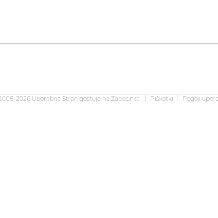
2008-2026 Uporabna Stran gostuje na
Zabec.net
Piškotki
Pogoji upor