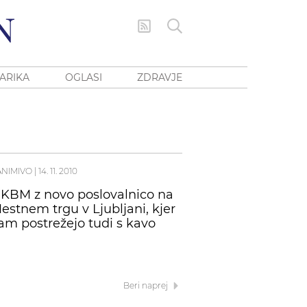
ARIKA
OGLASI
ZDRAVJE
ANIMIVO
|
14. 11. 2010
KBM z novo poslovalnico na
estnem trgu v Ljubljani, kjer
am postrežejo tudi s kavo
Beri naprej