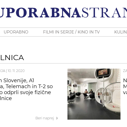
UPORABNO
FILMI IN SERIJE / KINO IN TV
KULIN
LNICA
IJA
|
10. 11. 2020
Z
 Slovenije, A1
N
ja, Telemach in T-2 so
M
 odprli svoje fizične
v
lnice
Beri naprej