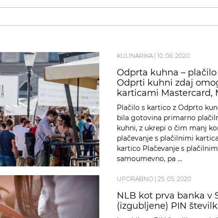
KULINARIKA
|
10. 06. 2020
Odprta kuhna – plačilo 
Odprti kuhni zdaj omog
karticami Mastercard, 
Plačilo s kartico z Odprto kun
bila gotovina primarno plačil
kuhni, z ukrepi o čim manj ko
plačevanje s plačilnimi kartic
kartico Plačevanje s plačilnim
samoumevno, pa …
UPORABNO
|
25. 05. 2020
NLB kot prva banka v S
(izgubljene) PIN števil