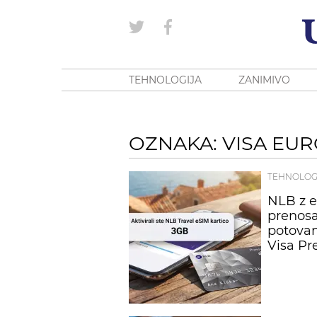
TEHNOLOGIJA
ZANIMIVO
OZNAKA: VISA EU
TEHNOLOG
NLB z e
prenos
potovan
Visa Pr