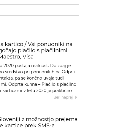
s kartico / Vsi ponudniki na
očajo plačilo s plačilnimi
Maestro, Visa
o 2020 postaja realnost. Do zdaj je
no sredstvo pri ponudnikih na Odprti
ntakta, pa se končno uvaja tudi
ami. Odprta kuhna – Plačilo s plačilno
i karticami v letu 2020 je praktično
Beri naprej
loveniji z možnostjo prejema
ke kartice prek SMS-a