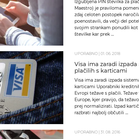
Izgubljena PIN številka za plač
Maestro) je praviloma pomeni
zdaj celoten postopek naročil
poenostavili, da večji del pot
svojim strankam ponudili kot 
številke kar prek …
UPORABNO
|
01. 06. 2018
Visa ima zaradi izpada 
plačilih s karticami
Visa ima zaradi izpada sistema
karticami Uporabniki kreditni
Evropi težave s plačili. Težave
Europe, kjer pravijo, da težav
prej normalizirati. Izpad kart
razbrati najbolj občutili …
UPORABNO
|
31. 08. 2016