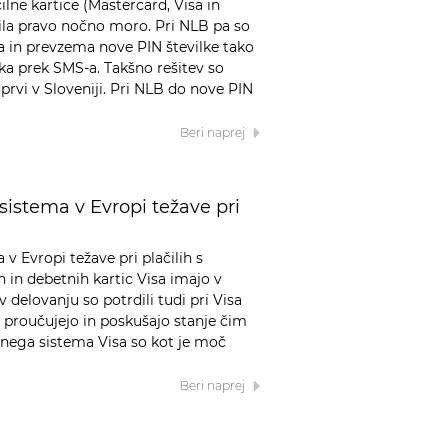
ilne kartice (Mastercard, Visa in
la pravo nočno moro. Pri NLB pa so
a in prevzema nove PIN številke tako
eka prek SMS-a. Takšno rešitev so
prvi v Sloveniji. Pri NLB do nove PIN
Beri naprej
sistema v Evropi težave pri
 v Evropi težave pri plačilih s
h in debetnih kartic Visa imajo v
 v delovanju so potrdili tudi pri Visa
o proučujejo in poskušajo stanje čim
ičnega sistema Visa so kot je moč
Beri naprej