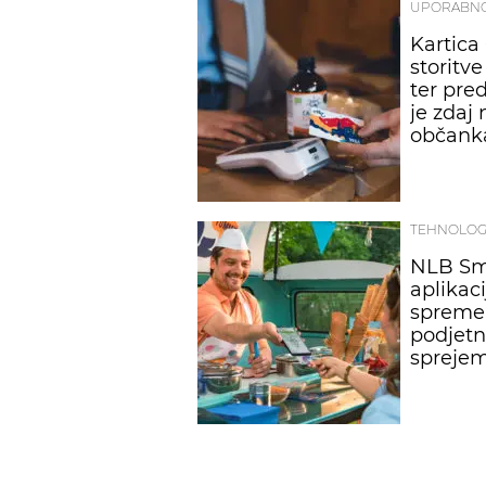
UPORABN
Kartica
storitv
ter pre
je zdaj
občan
TEHNOLOG
NLB Sm
aplikaci
spremen
podjet
sprejem