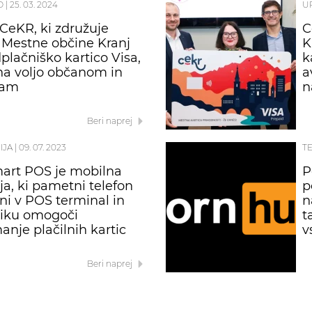
O
|
25. 03. 2024
U
 CeKR, ki združuje
C
e Mestne občine Kranj
K
dplačniško kartico Visa,
k
 na voljo občanom in
a
kam
n
Beri naprej
IJA
|
09. 07. 2023
T
art POS je mobilna
P
ja, ki pametni telefon
p
i v POS terminal in
n
niku omogoči
t
anje plačilnih kartic
v
Beri naprej