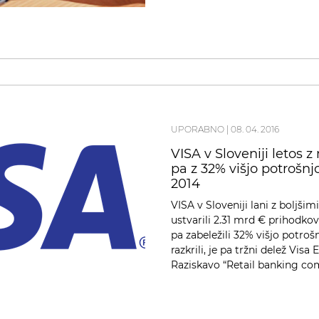
UPORABNO
|
08. 04. 2016
VISA v Sloveniji letos z
pa z 32% višjo potrošnj
2014
VISA v Sloveniji lani z boljšimi
ustvarili 2.31 mrd € prihodkov,
pa zabeležili 32% višjo potroš
razkrili, je pa tržni delež Vis
Raziskavo “Retail banking com