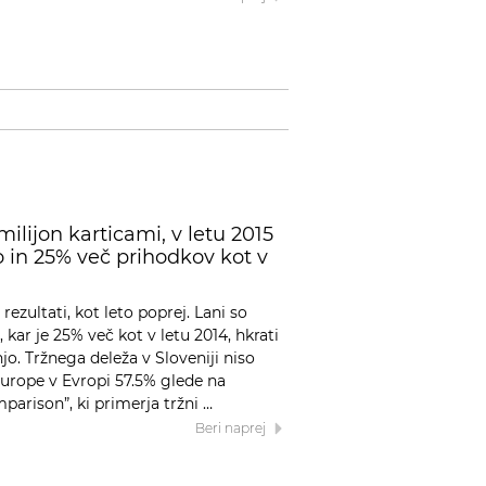
 milijon karticami, v letu 2015
o in 25% več prihodkov kot v
 rezultati, kot leto poprej. Lani so
 kar je 25% več kot v letu 2014, hkrati
njo. Tržnega deleža v Sloveniji niso
a Europe v Evropi 57.5% glede na
parison”, ki primerja tržni …
Beri naprej