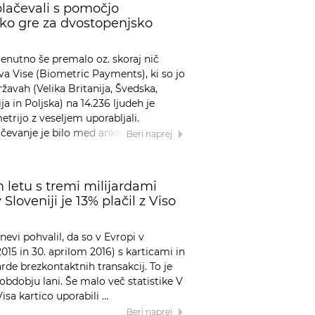
plačevali s pomočjo
 ko gre za dvostopenjsko
renutno še premalo oz. skoraj nič
ava Vise (Biometric Payments), ki so jo
žavah (Velika Britanija, Švedska,
ja in Poljska) na 14.236 ljudeh je
etrijo z veseljem uporabljali.
čevanje je bilo med anketiranci …
Beri naprej
 letu s tremi milijardami
 Sloveniji je 13% plačil z Viso
nevi pohvalil, da so v Evropi v
15 in 30. aprilom 2016) s karticami in
arde brezkontaktnih transakcij. To je
obdobju lani. Še malo več statistike V
isa kartico uporabili …
Beri naprej