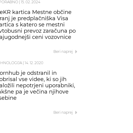
PORABNO
|
15. 02. 2024
eKR kartica Mestne občine
ranj je predplačniška Visa
artica s katero se mestni
vtobusni prevoz zaračuna po
ajugodnejši ceni vozovnice
Beri naprej
EHNOLOGIJA
|
14. 12. 2020
ornhub je odstranil in
obrisal vse videe, ki so jih
aložili nepotrjeni uporabniki,
akšne pa je večina njihove
sebine
Beri naprej