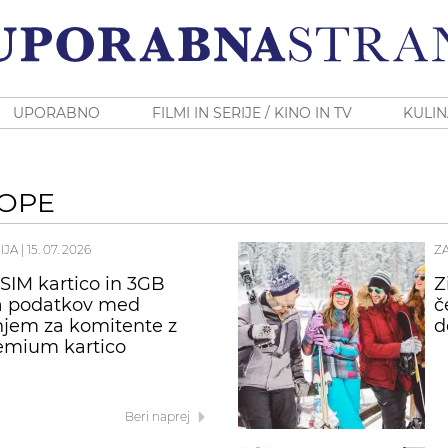
UPORABNO
FILMI IN SERIJE / KINO IN TV
KULIN
ROPE
IJA
|
15. 07. 2026
Z
SIM kartico in 3GB
Z
a podatkov med
č
jem za komitente z
d
emium kartico
Beri naprej