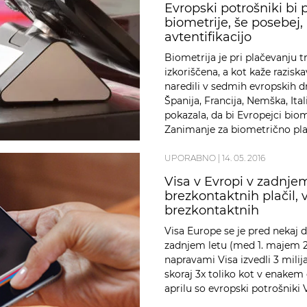
Evropski potrošniki bi 
biometrije, še posebej,
avtentifikacijo
Biometrija je pri plačevanju t
izkoriščena, a kot kaže razisk
naredili v sedmih evropskih dr
Španija, Francija, Nemška, Itali
pokazala, da bi Evropejci biom
Zanimanje za biometrično pla
UPORABNO
|
14. 05. 2016
Visa v Evropi v zadnjem
brezkontaktnih plačil, v
brezkontaktnih
Visa Europe se je pred nekaj d
zadnjem letu (med 1. majem 20
napravami Visa izvedli 3 milij
skoraj 3x toliko kot v enakem 
aprilu so evropski potrošniki V