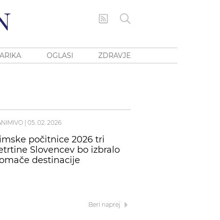
ARIKA
OGLASI
ZDRAVJE
ANIMIVO
|
05. 02. 2026
imske počitnice 2026 tri
etrtine Slovencev bo izbralo
omače destinacije
Beri naprej