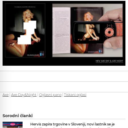
Axe
|
Axe Day&Night
|
Oglasni pano
|
Tiskani oglasi
Sorodni članki
Hervis zapira trgovine v Sloveniji, novi lastnik se je