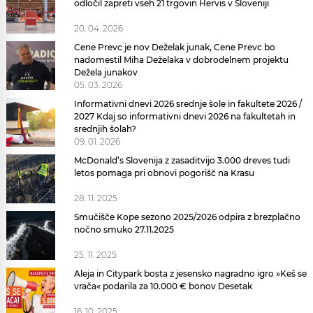
odločil zapreti vseh 21 trgovin Hervis v Sloveniji
20. 04. 2026
Cene Prevc je nov Deželak junak, Cene Prevc bo
nadomestil Miha Deželaka v dobrodelnem projektu
Dežela junakov
05. 03. 2026
Informativni dnevi 2026 srednje šole in fakultete 2026 /
2027 Kdaj so informativni dnevi 2026 na fakultetah in
srednjih šolah?
09. 01. 2026
McDonald’s Slovenija z zasaditvijo 3.000 dreves tudi
letos pomaga pri obnovi pogorišč na Krasu
28. 11. 2025
Smučišče Kope sezono 2025/2026 odpira z brezplačno
nočno smuko 27.11.2025
25. 11. 2025
Aleja in Citypark bosta z jesensko nagradno igro »Keš se
vrača« podarila za 10.000 € bonov Desetak
16. 10. 2025