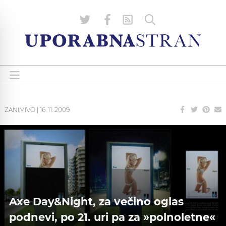
ZANIMIVO
|
16. 11. 2009
Axe Day&Night, za večino oglas
podnevi, po 21. uri pa za »polnoletne«