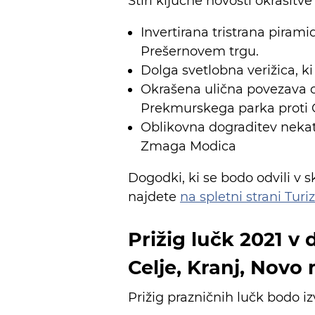
Štiri ključne novosti okrasitve
Invertirana tristrana piram
Prešernovem trgu.
Dolga svetlobna verižica, k
Okrašena ulična povezava o
Prekmurskega parka proti C
Oblikovna dograditev nekate
Zmaga Modica
Dogodki, ki se bodo odvili v s
najdete
na spletni strani Tur
Prižig lučk 2021 v 
Celje, Kranj, Novo
Prižig prazničnih lučk bodo iz