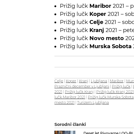
Prižig lučk
Maribor
2021 – 
Prižig lučk
Koper
2021 – so
Prižig lučk
Celje
2021 – sob
Prižig lučk
Kranj
2021 – pet
Prižig lučk
Novo mesto
202
Prižig lučk
Murska Sobota
Celje
|
Koper
|
Kranj
|
Ljubljana
|
Maribor
|
Mur
Praznični december v Ljubljani
|
Prižig lučk
|
2021
|
Prižig lučk Kranj
|
Prižig lučk Kranj 2021
lučk Maribor 2021
|
Prižig lučk Murska Sobota
mesto 2021
|
Turizem Ljubljana
Sorodni članki
Deset let Pivovarne LOO-