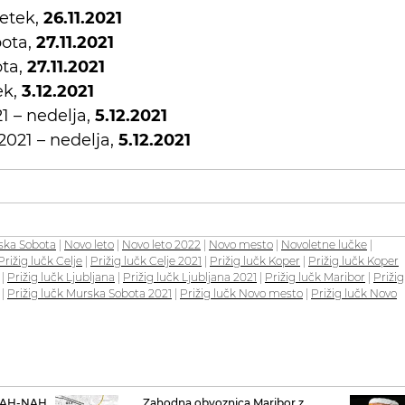
petek,
26.11.2021
bota,
27.11.2021
ota,
27.11.2021
ek,
3.12.2021
1 – nedelja,
5.12.2021
2021 – nedelja,
5.12.2021
ska Sobota
|
Novo leto
|
Novo leto 2022
|
Novo mesto
|
Novoletne lučke
|
Prižig lučk Celje
|
Prižig lučk Celje 2021
|
Prižig lučk Koper
|
Prižig lučk Koper
|
Prižig lučk Ljubljana
|
Prižig lučk Ljubljana 2021
|
Prižig lučk Maribor
|
Prižig
|
Prižig lučk Murska Sobota 2021
|
Prižig lučk Novo mesto
|
Prižig lučk Novo
BLAH-NAH
Zahodna obvoznica Maribor z