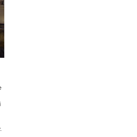
e
i
.