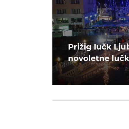
Prižig lučk Lju
novoletne luč