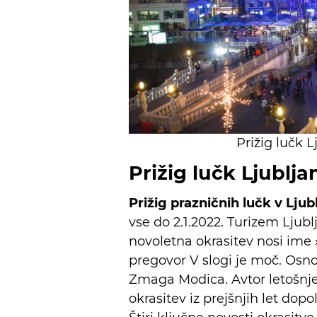
Prižig lučk 
Prižig lučk Ljubljan
Prižig prazničnih lučk v Ljub
vse do 2.1.2022. Turizem Ljublj
novoletna okrasitev nosi ime 
pregovor V slogi je moč. Osno
Zmaga Modica. Avtor letošnje
okrasitev iz prejšnjih let dopol