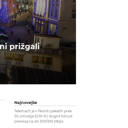
ni prižgali
Najnovejše
Telemach je v fiksnih paketih prek
5G omrežja EON 5G dvignil hitrost
prenosa na do 300/100 Mbps