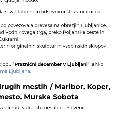
 v Ljubljani bodo:
ida s svetlobnim in odsevnimi strukturami na
i bo povezovala drevesa na obrežjih Ljubljanice.
d Vodnikovega trga, preko Poljanske ceste in
ukrarni.
rih originalnih skulptur in vsebinskih sklopov
klopu “
Praznični december v Ljubljani
” lahko
izma Ljubljana
.
drugih mestih / Maribor, Koper,
 mesto, Murska Sobota
vedli tudi v drugih mestih po Sloveniji.