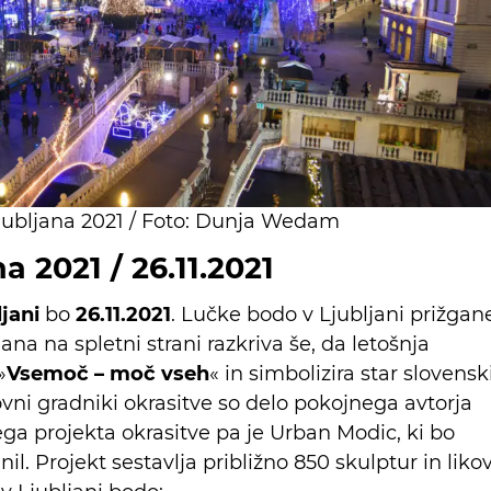
Ljubljana 2021 / Foto: Dunja Wedam
a 2021 / 26.11.2021
ljani
bo
26.11.2021
. Lučke bodo v Ljubljani prižgan
ana na spletni strani razkriva še, da letošnja
»
Vsemoč – moč vseh
« in simbolizira star slovensk
vni gradniki okrasitve so delo pokojnega avtorja
ga projekta okrasitve pa je Urban Modic, ki bo
nil. Projekt sestavlja približno 850 skulptur in likov