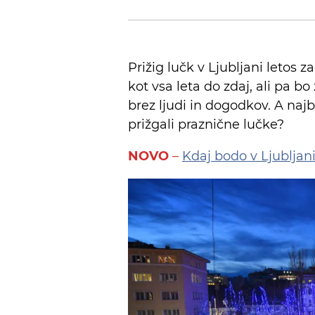
Prižig lučk v Ljubljani letos z
kot vsa leta do zdaj, ali pa b
brez ljudi in dogodkov. A na
prižgali praznične lučke?
NOVO
–
Kdaj bodo v Ljubljani