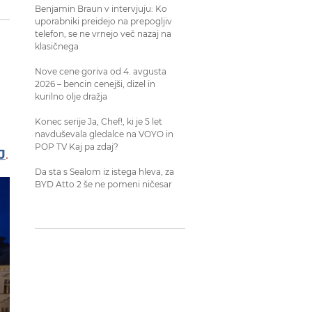
Benjamin Braun v intervjuju: Ko
uporabniki preidejo na prepogljiv
telefon, se ne vrnejo več nazaj na
klasičnega
Nove cene goriva od 4. avgusta
2026 – bencin cenejši, dizel in
kurilno olje dražja
Konec serije Ja, Chef!, ki je 5 let
navduševala gledalce na VOYO in
POP TV Kaj pa zdaj?
J
.
Da sta s Sealom iz istega hleva, za
BYD Atto 2 še ne pomeni ničesar