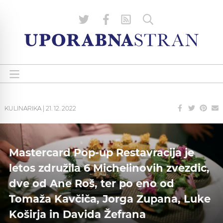
KULINARIKA
|
21. 12. 2022
Mastercard Pop-up Restavracija je
letos združila 6 Michelinovih zvezdic,
dve od Ane Roš, ter po eno od
Tomaža Kavčiča, Jorga Zupana, Luke
Koširja in Davida Žefrana