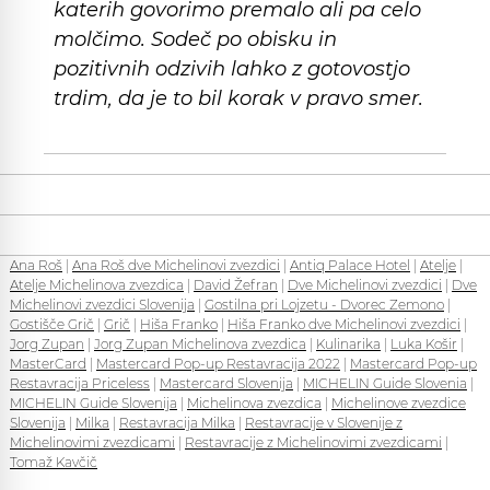
katerih govorimo premalo ali pa celo
molčimo. Sodeč po obisku in
pozitivnih odzivih lahko z gotovostjo
trdim, da je to bil korak v pravo smer.
Ana Roš
|
Ana Roš dve Michelinovi zvezdici
|
Antiq Palace Hotel
|
Atelje
|
Atelje Michelinova zvezdica
|
David Žefran
|
Dve Michelinovi zvezdici
|
Dve
Michelinovi zvezdici Slovenija
|
Gostilna pri Lojzetu - Dvorec Zemono
|
Gostišče Grič
|
Grič
|
Hiša Franko
|
Hiša Franko dve Michelinovi zvezdici
|
Jorg Zupan
|
Jorg Zupan Michelinova zvezdica
|
Kulinarika
|
Luka Košir
|
MasterCard
|
Mastercard Pop-up Restavracija 2022
|
Mastercard Pop-up
Restavracija Priceless
|
Mastercard Slovenija
|
MICHELIN Guide Slovenia
|
MICHELIN Guide Slovenija
|
Michelinova zvezdica
|
Michelinove zvezdice
Slovenija
|
Milka
|
Restavracija Milka
|
Restavracije v Slovenije z
Michelinovimi zvezdicami
|
Restavracije z Michelinovimi zvezdicami
|
Tomaž Kavčič