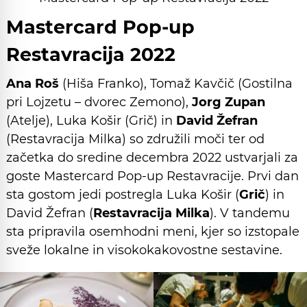
Mastercard Pop-up
Restavracija 2022
Ana Roš
(Hiša Franko), Tomaž Kavčič (Gostilna
pri Lojzetu – dvorec Zemono),
Jorg Zupan
(Atelje), Luka Košir (Grič) in
David Žefran
(Restavracija Milka) so združili moči ter od
začetka do sredine decembra 2022 ustvarjali za
goste Mastercard Pop-up Restavracije. Prvi dan
sta gostom jedi postregla Luka Košir (
Grič
) in
David Žefran (
Restavracija Milka
). V tandemu
sta pripravila osemhodni meni, kjer so izstopale
sveže lokalne in visokokakovostne sestavine.