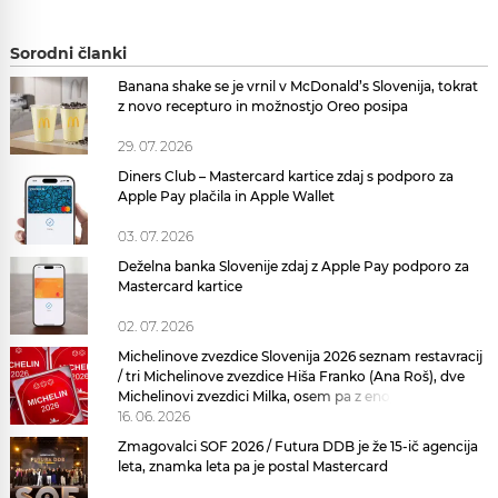
Sorodni članki
Banana shake se je vrnil v McDonald’s Slovenija, tokrat
z novo recepturo in možnostjo Oreo posipa
29. 07. 2026
Diners Club – Mastercard kartice zdaj s podporo za
Apple Pay plačila in Apple Wallet
03. 07. 2026
Deželna banka Slovenije zdaj z Apple Pay podporo za
Mastercard kartice
02. 07. 2026
Michelinove zvezdice Slovenija 2026 seznam restavracij
/ tri Michelinove zvezdice Hiša Franko (Ana Roš), dve
Michelinovi zvezdici Milka, osem pa z eno, saj je nova
Galerija okusov
16. 06. 2026
Zmagovalci SOF 2026 / Futura DDB je že 15-ič agencija
leta, znamka leta pa je postal Mastercard