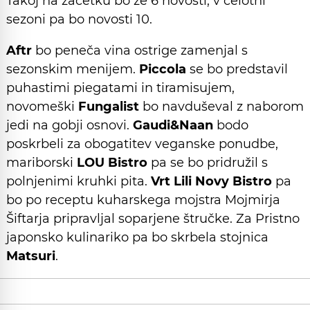
Takoj na začetku bo že 6 novosti, v celotni
sezoni pa bo novosti 10.
Aftr
bo peneča vina ostrige zamenjal s
sezonskim menijem.
Piccola
se bo predstavil
puhastimi piegatami in tiramisujem,
novomeški
Fungalist
bo navduševal z naborom
jedi na gobji osnovi.
Gaudi&Naan
bodo
poskrbeli za obogatitev veganske ponudbe,
mariborski
LOU Bistro
pa se bo pridružil s
polnjenimi kruhki pita.
Vrt Lili Novy Bistro
pa
bo po receptu kuharskega mojstra Mojmirja
Šiftarja pripravljal soparjene štručke. Za Pristno
japonsko kulinariko pa bo skrbela stojnica
Matsuri
.