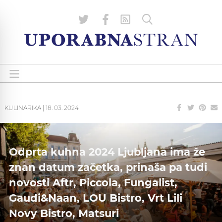
KULINARIKA
|
18. 03. 2024
Odprta kuhna 2024 Ljubljana ima že
znan datum začetka, prinaša pa tudi
novosti Aftr, Piccola, Fungalist,
Gaudi&Naan, LOU Bistro, Vrt Lili
Novy Bistro, Matsuri