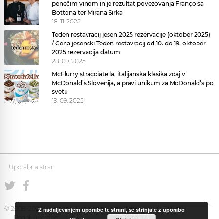
penečim vinom in je rezultat povezovanja Françoisa
Bottona ter Mirana Sirka
18. 11. 2025
Teden restavracij jesen 2025 rezervacije (oktober 2025)
/ Cena jesenski Teden restavracij od 10. do 19. oktober
2025 rezervacija datum
28. 09. 2025
McFlurry stracciatella, italijanska klasika zdaj v
McDonald’s Slovenija, a pravi unikum za McDonald’s po
svetu
19. 09. 2025
Uporabna stran
© 2008-2026 Uporabna Stran gostuje na
Zabec.net
Piškotki
Z nadaljevanjem uporabe te strani, se strinjate z uporabo
Pogoji uporabe