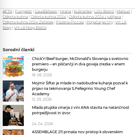
AFTR
|
Fungalist
|
Gaudi&Naan
|
Hrana
|
Kulinarika
|
LOU Bistro
|
Matsuri
|
Odprta kuhna
|
Odprta kuhna 2024
|
Odprta kuhna 2024 Ljubljana
|
Odprta kuhna 2024 Začetek
|
Pizzeria Piccola
|
Pogačarjev trg
|
Vrt Lili
Novy
|
Vrt Lili Novy Bistro
Sorodni članki
Chick’n’Beef burger, McDonald’s Slovenija s svetovno
premiero – en piščančji in dva goveja zrezka v enem
burgerju
18. 06. 2026
Mojmir Šiftar je mlade in nadobudne kuharje pozval k
prijavi na tekmovanja S.Pellegrino Young Chef
Academy
12. 05. 2026
Mlada ptujska vinarja z vini ANA stavita na natančnost
potrpežljivost in izvor
24. 04. 2026
ASSEMBLAGE 211 prinaša nov pristop k slovenskim